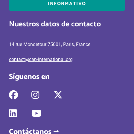
INFORMATIVO
Nuestros datos de contacto
14 rue Mondetour 75001, Paris, France
contact@cap-international.org
Síguenos en
fab
fab
fab
fa-
fa-
fa-
facebook
instagram
x-
fab
fab
twitter
fa-
fa-
linkedin
youtube
Contáctanos ⭢