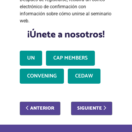
electrónico de confirmación con
información sobre cómo unirse al seminario
web.
¡Únete a nosotros!
UN
CAP MEMBERS
CONVENING
CEDAW
ARTÍCULO ANTERIOR: CAP INTERNATIONAL L
ARTÍCULO SIGUIENTE: 
ANTERIOR
SIGUIENTE