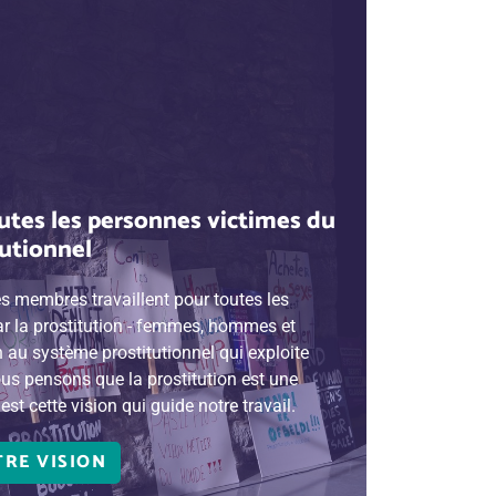
utes les personnes victimes du
utionnel
es membres travaillent pour toutes les
r la prostitution - femmes, hommes et
n au système prostitutionnel qui exploite
ous pensons que la prostitution est une
est cette vision qui guide notre travail.
RE VISION