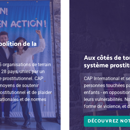
bolition de la
Aux côtés de to
système prostit
5 organisations de terrain
s 28 pays, unies par un
e prostitutionnel. CAP
CAP International et s
moyens de soutenir
personnes touchées pa
stitutionnel et de plaider
enfants - en oppositio
nationales et de normes
leurs vulnérabilités. N
forme de violence, et c'
DÉCOUVREZ NOT