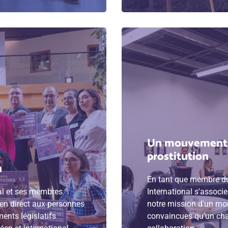
Un mouvement mo
prostitution
n
En tant que membre d
nal et ses membres
International s'associe
tien direct aux personnes
notre mission d'un mo
ents législatifs
convaincues qu’un chan