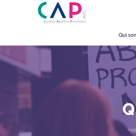
Qui so
Q