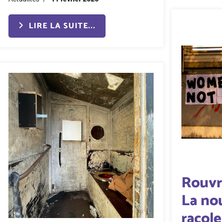
LIRE LA SUITE...
Rouvri
La nou
racol