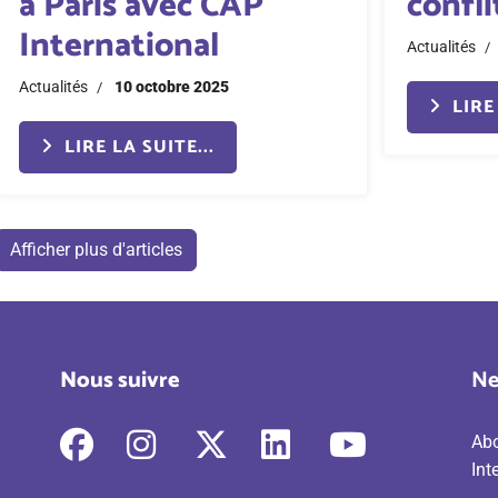
confl
à Paris avec CAP
International
Actualités
Actualités
10 octobre 2025
LIRE 
LIRE LA SUITE...
Afficher plus d'articles
Nous suivre
Ne
fab
fab
fab
fab
fab
Abo
fa-
fa-
fa-
fa-
fa-
Int
facebook
instagram
x-
linkedin
youtube