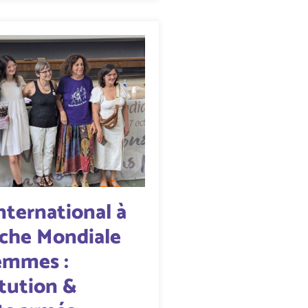
nternational à
rche Mondiale
emmes :
itution &