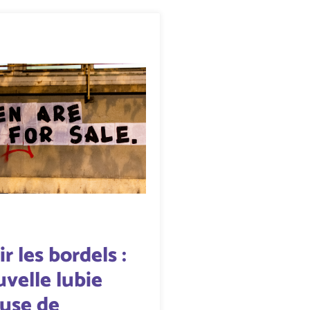
r les bordels :
velle lubie
euse de