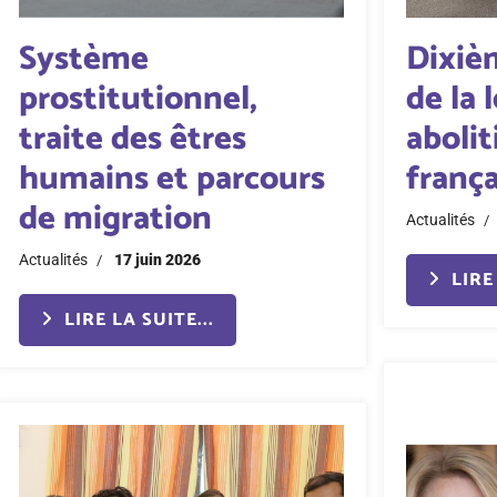
Système
Dixiè
prostitutionnel,
de la l
traite des êtres
abolit
humains et parcours
frança
de migration
Actualités
Actualités
17 juin 2026
LIRE 
LIRE LA SUITE...