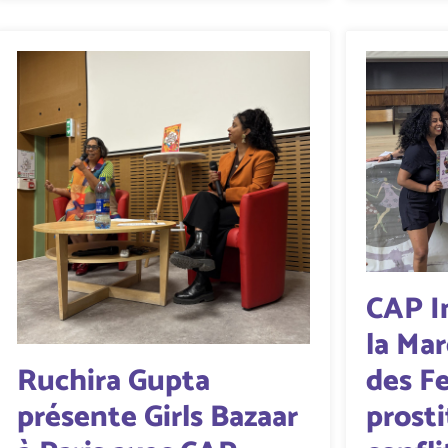
CAP I
la Ma
des F
Ruchira Gupta
prost
présente Girls Bazaar