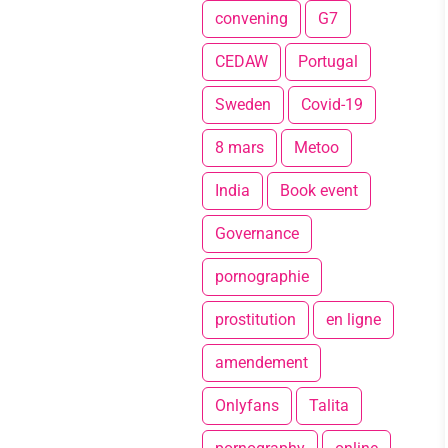
convening
G7
CEDAW
Portugal
Sweden
Covid-19
8 mars
Metoo
India
Book event
Governance
pornographie
prostitution
en ligne
amendement
Onlyfans
Talita