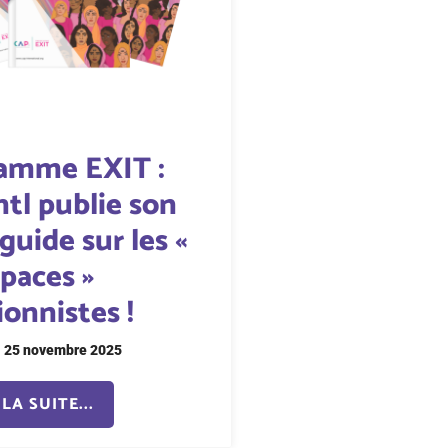
amme EXIT :
ntl publie son
uide sur les «
paces »
ionnistes !
25 novembre 2025
LA SUITE...