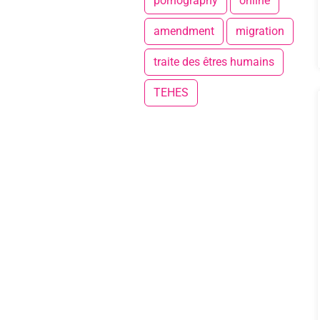
pornography
online
amendment
migration
traite des êtres humains
TEHES