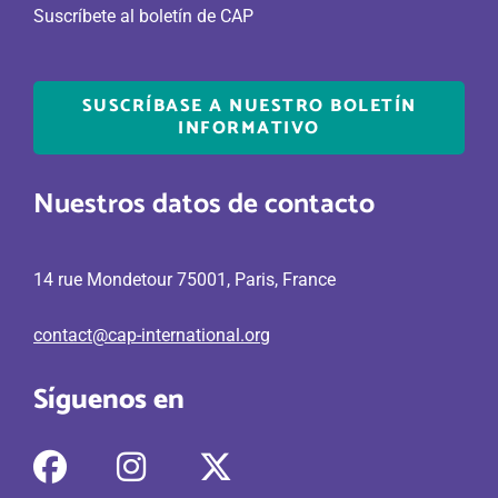
Suscríbete al boletín de CAP
SUSCRÍBASE A NUESTRO BOLETÍN
INFORMATIVO
Nuestros datos de contacto
14 rue Mondetour 75001, Paris, France
contact@cap-international.org
Síguenos en
fab
fab
fab
fa-
fa-
fa-